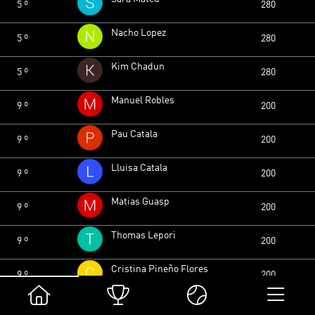
5 º
280
Nacho Lopez
5 º
280
Kim Chadun
5 º
280
Manuel Robles
9 º
200
Pau Catala
9 º
200
Lluisa Catala
9 º
200
Matias Guasp
9 º
200
Thomas Lepori
9 º
200
Cristina Pineño Flores
9 º
200
Marta Mugica Agote
9 º
200