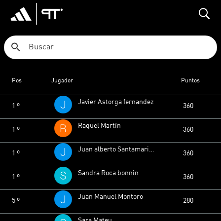
search
Ranking 4ª MIXTA
Pos
Jugador
Puntos
Javier Astorga fernandez
1 º
360
Raquel Martín
1 º
360
Juan alberto Santamaria Baena
1 º
360
Sandra Roca bonnin
1 º
360
Juan Manuel Montoro
5 º
280
Sara Mateu