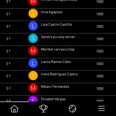
5 º
1000
Inna Agapova
5 º
1000
Lola Castro Castillo
5 º
1000
Sandra piculla vernet
5 º
1000
Maribel carrasco llop
5 º
1000
Laura Ramos Cabo
5 º
1000
Irene Rodríguez Castro
5 º
1000
Melani Fernández
5 º
1000
Elisabet Vargas
5 º
1000
Des MA
5 º
1000