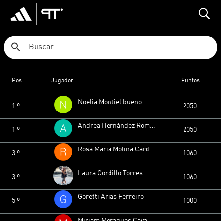
search
Ranking 4ª FEMENINA
Pos
Jugador
Puntos
Noelia Montiel bueno
1 º
2050
Andrea Hernández Romero
1 º
2050
Rosa María Molina Cardenas
3 º
1060
Laura Gordillo Torres
3 º
1060
Goretti Arias Ferreiro
5 º
1000
Miriam Moragues Cava