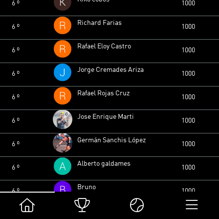
6 º
1000
Richard Farias
6 º
1000
Rafael Eloy Castro
6 º
1000
Jorge Cremades Ariza
6 º
1000
Rafael Rojas Cruz
6 º
1000
Jose Enrique Marti
6 º
1000
Germán Sanchis López
6 º
1000
Alberto galdames
6 º
1000
Bruno
6 º
1000
Francisco
6 º
1000