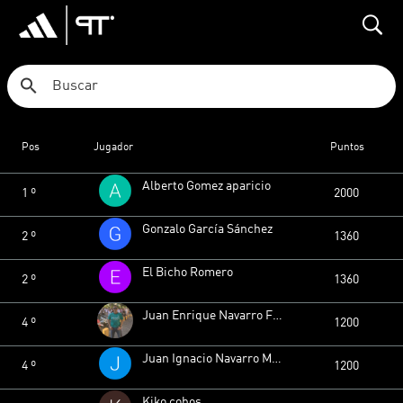
search
Ranking 4ª MASCULINA
Pos
Jugador
Puntos
Alberto Gomez aparicio
1 º
2000
Gonzalo García Sánchez
2 º
1360
El Bicho Romero
2 º
1360
Juan Enrique Navarro Fernández
4 º
1200
Juan Ignacio Navarro Montero
4 º
1200
Kiko cobos