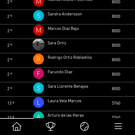
2 º
8000
Sandra Andersson
2 º
8000
Marcos Diaz Bajo
2 º
8000
Sara Ortiz
2 º
8000
Rodrigo Ortiz Robledillo
2 º
8000
Facundo Diaz
2 º
8000
Sara Llorente Benajes
2 º
8000
Laura Vela Marcos
13 º
5760
Arturo de las Heras
13 º
5760
María Esther Abascal Santamaría
15 º
4800