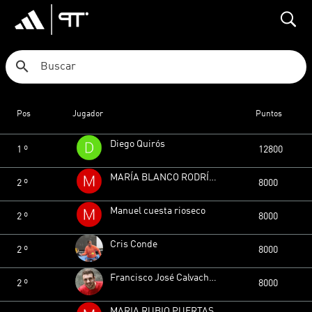
search
Ranking 1ª MIXTA
Pos
Jugador
Puntos
Diego Quirós
1 º
12800
MARÍA BLANCO RODRÍGUEZ
2 º
8000
Manuel cuesta rioseco
2 º
8000
Cris Conde
2 º
8000
Francisco José Calvache Segura
2 º
8000
MARIA RUBIO PUERTAS