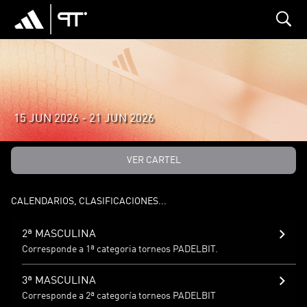
search
PADELBIT (OURENSE, ESPAÑA)
15 JUN 2026 - 21 JUN 2026
VER CARTEL
CALENDARIOS, CLASIFICACIONES...
2ª MASCULINA
Corresponde a 1ª categoria torneos PADELBIT.
3ª MASCULINA
Corresponde a 2ª categoría torneos PADELBIT